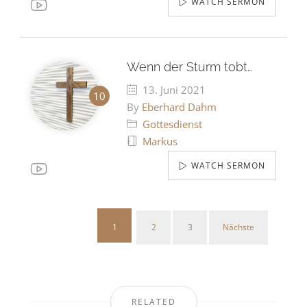
WATCH SERMON
Wenn der Sturm tobt…
13. Juni 2021
By
Eberhard Dahm
Gottesdienst
Markus
WATCH SERMON
1
2
3
Nächste
Sei
der
Beit
RELATED