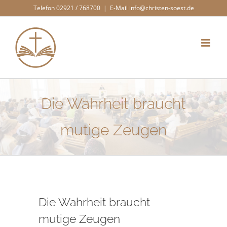
Zum
Telefon 02921 / 768700
|
E-Mail info@christen-soest.de
Inhalt
springen
Die Wahrheit braucht
mutige Zeugen
Die Wahrheit braucht
mutige Zeugen