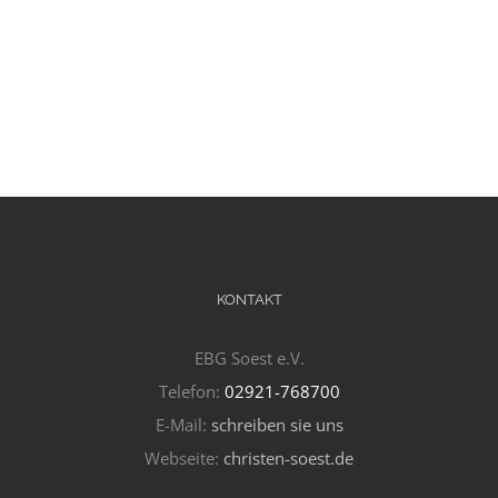
KONTAKT
EBG Soest e.V.
Telefon:
02921-768700
E-Mail:
schreiben sie uns
Webseite:
christen-soest.de