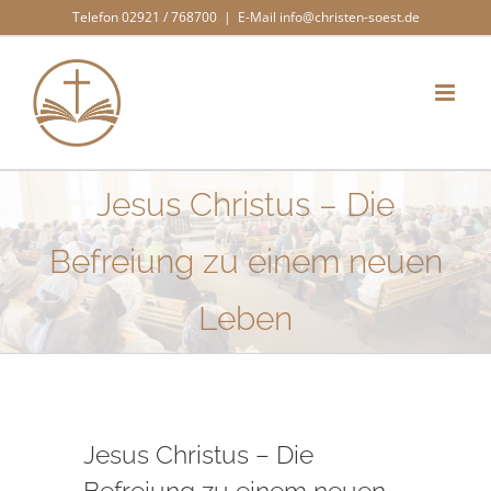
Zum
Telefon 02921 / 768700
|
E-Mail info@christen-soest.de
Inhalt
springen
Jesus Christus – Die
Befreiung zu einem neuen
Leben
Jesus Christus – Die
Befreiung zu einem neuen