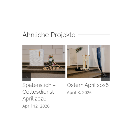
Ähnliche Projekte
Spatenstich –
Ostern April 2026
Taufe a
Gottesdienst
Karfreita
April 8, 2026
April 2026
2026
April 12, 2026
April 7, 2