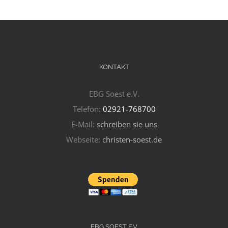
KONTAKT
EBG Soest e.V.
Telefon:
02921-768700
E-Mail:
schreiben sie uns
Webseite:
christen-soest.de
EBG SOEST E.V.