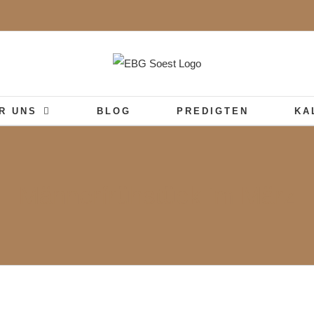
R UNS
BLOG
PREDIGTEN
KA
Männerfrühstück im März