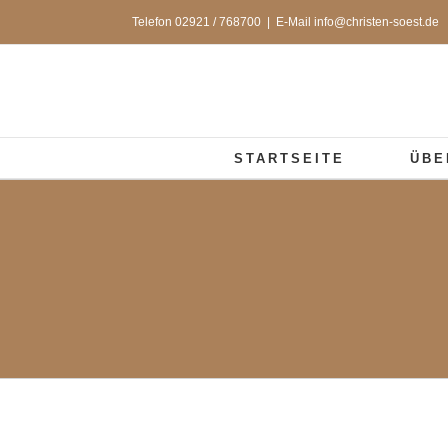
Zum
Telefon 02921 / 768700
|
E-Mail info@christen-soest.de
Inhalt
springen
STARTSEITE
ÜBE