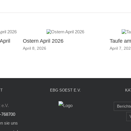
April
Ostern April 2026
Taufe am 
April 8, 2026
April 7, 20
T
EBG SOEST E.V.
KA
 e.V.
Bericht
-768700
n sie uns