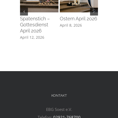
Spatenstich –
Ostern April 2026
Taufe a
Gottesdienst
Karfreita
April 8, 2026
April 2026
2026
April 12, 2026
April 7, 2
KONTAKT
EBG Soest e.V.
Telefon:
02921-768700