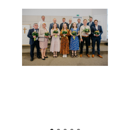
Zeige
grösseres
Bild