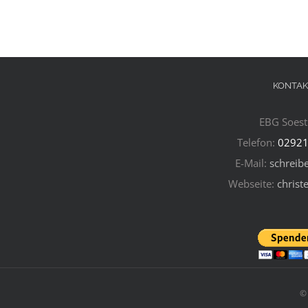
KONTAK
EBG Soest 
Telefon:
02921
E-Mail:
schreibe
Webseite:
christ
©