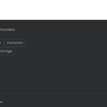
TEGORIEN
e
Freizeiten
Vorträge
tz