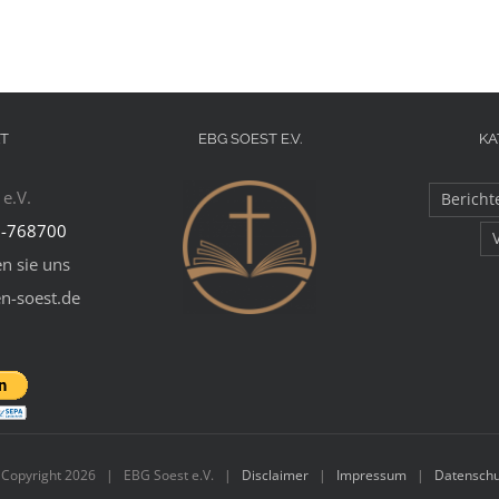
T
EBG SOEST E.V.
KA
e.V.
Bericht
-768700
n sie uns
en-soest.de
 Copyright
2026 | EBG Soest e.V. |
Disclaimer
|
Impressum
|
Datenschu