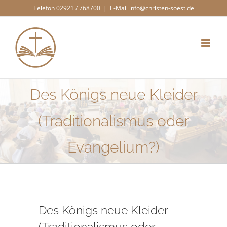
Zum
Telefon 02921 / 768700
|
E-Mail info@christen-soest.de
Inhalt
springen
Des Königs neue Kleider
(Traditionalismus oder
Evangelium?)
Des Königs neue Kleider
(Traditionalismus oder