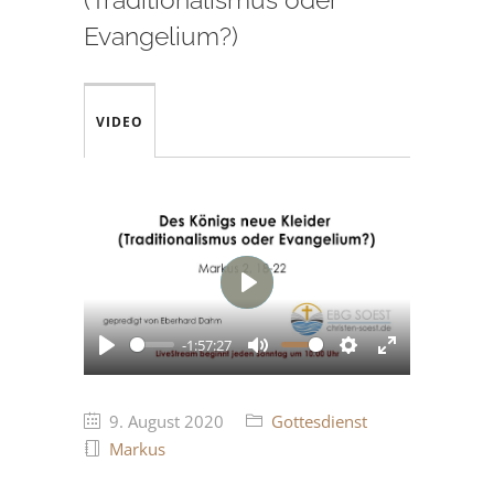
Evangelium?)
VIDEO
Play
-1:57:27
Play
Mute
Settings
Enter
fullscreen
9. August 2020
Gottesdienst
Markus