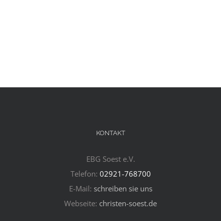
KONTAKT
EBG Soest e.V.
Telefon:
02921-768700
E-Mail:
schreiben sie uns
Webseite:
christen-soest.de