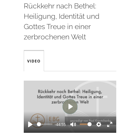
Rückkehr nach Bethel:
Heiligung, Identität und
Gottes Treue in einer
zerbrochenen Welt
VIDEO
Play
-44:55
Play
Mute
Settings
Enter
fullscreen