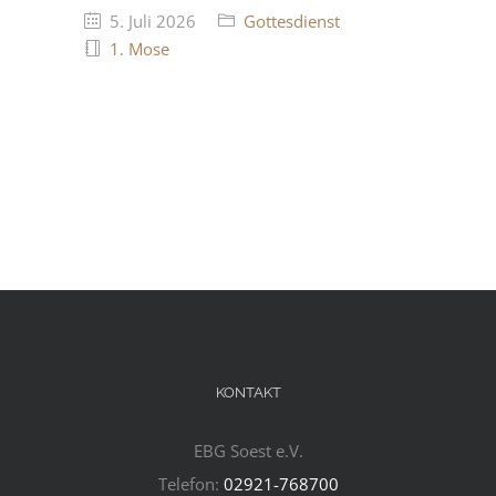
5. Juli 2026
Gottesdienst
1. Mose
KONTAKT
EBG Soest e.V.
Telefon:
02921-768700