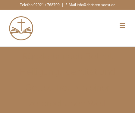
Zum
Telefon 02921 / 768700
|
E-Mail info@christen-soest.de
Inhalt
springen
Rückkehr nach Bethel:
Heiligung, Identität und
Gottes Treue in einer
zerbrochenen Welt