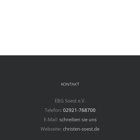
KONTAKT
EBG Soest e.V.
Telefon:
02921-768700
E-Mail:
schreiben sie uns
Webseite:
christen-soest.de