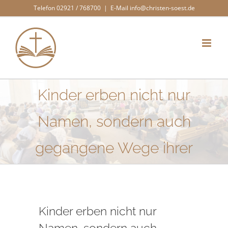
Zum
Telefon 02921 / 768700
|
E-Mail info@christen-soest.de
Inhalt
springen
Kinder erben nicht nur
Namen, sondern auch
gegangene Wege ihrer
Kinder erben nicht nur
Namen, sondern auch