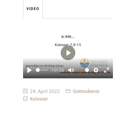
VIDEO
Play
-1:01:53
Play
Mute
Settings
Enter
fullscreen
24. April 2022
Gottesdienst
Kolosser