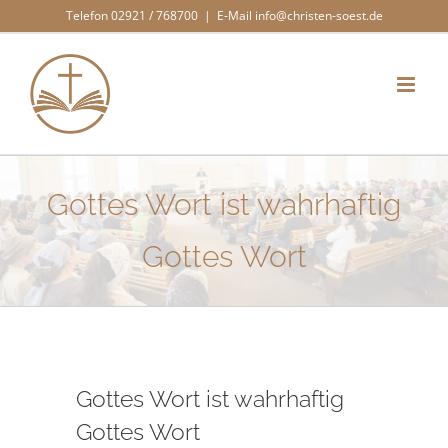
Zum
Telefon 02921 / 768700
|
E-Mail info@christen-soest.de
Inhalt
springen
Gottes Wort ist wahrhaftig
Gottes Wort
Gottes Wort ist wahrhaftig
Gottes Wort