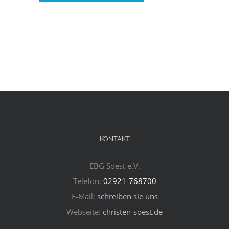
KONTAKT
EBG Soest e.V.
Telefon:
02921-768700
E-Mail:
schreiben sie uns
Webseite:
christen-soest.de