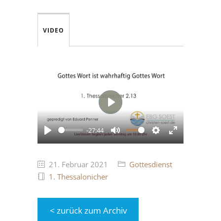
VIDEO
Play
-27:44
Play
Mute
Settings
Enter
fullscreen
21. Februar 2021
Gottesdienst
1. Thessalonicher
< zurück zum Archiv