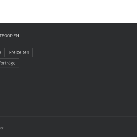
TEGORIEN
e
Freizeiten
Vorträge
tz