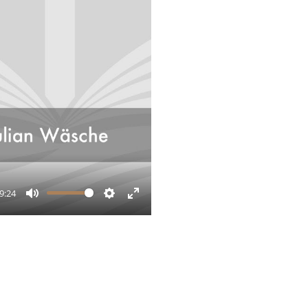
9:24
Mute
Settings
Enter
fullscreen