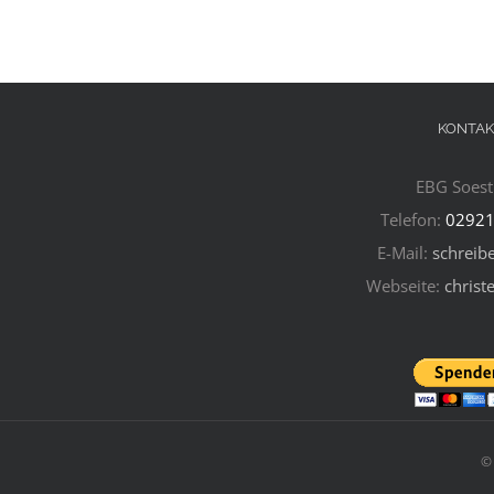
KONTAK
EBG Soest 
Telefon:
02921
E-Mail:
schreibe
Webseite:
christ
©