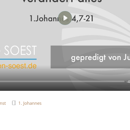
Play
-4
nst
1. Johannes