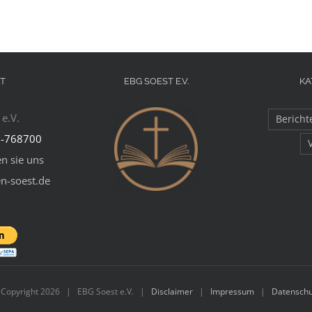
T
EBG SOEST E.V.
KA
e.V.
Bericht
-768700
n sie uns
en-soest.de
 Copyright
2026 | EBG Soest e.V. |
Disclaimer
|
Impressum
|
Datenschu