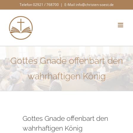
Zum
Telefon 02921 / 768700
|
E-Mail info@christen-soest.de
Inhalt
springen
Gottes Gnade offenbart den
wahrhaftigen König
Gottes Gnade offenbart den
wahrhaftigen König