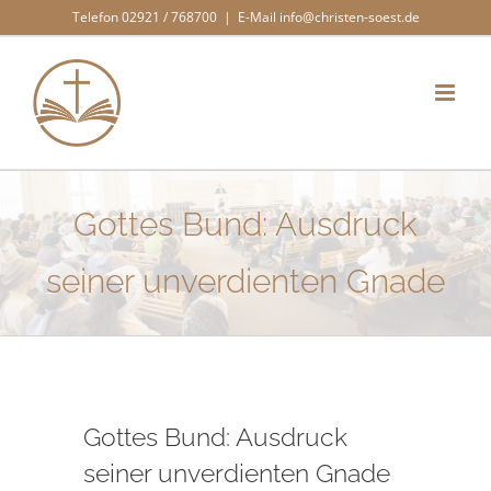
Zum
Telefon 02921 / 768700
|
E-Mail info@christen-soest.de
Inhalt
springen
Gottes Bund: Ausdruck
seiner unverdienten Gnade
Gottes Bund: Ausdruck
seiner unverdienten Gnade