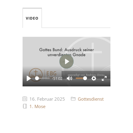
VIDEO
Play
-51:02
Play
Mute
Settings
Enter
fullscreen
16. Februar 2025
Gottesdienst
1. Mose