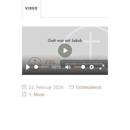
VIDEO
Play
-50:12
Play
Mute
Settings
Enter
fullscreen
22. Februar 2026
Gottesdienst
1. Mose