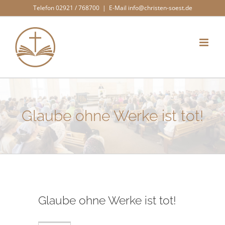
Zum
Telefon 02921 / 768700
|
E-Mail info@christen-soest.de
Inhalt
springen
Glaube ohne Werke ist tot!
Glaube ohne Werke ist tot!