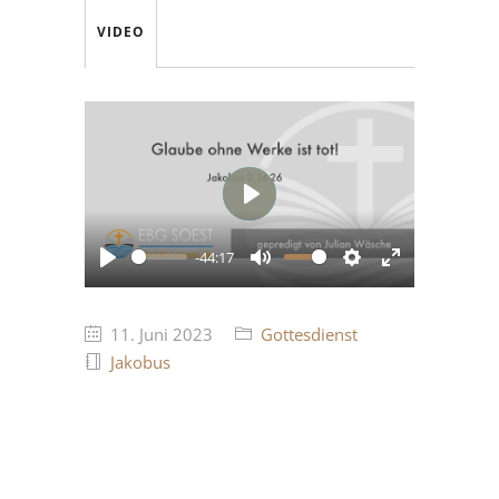
VIDEO
Play
-44:17
Play
Mute
Settings
Enter
fullscreen
11. Juni 2023
Gottesdienst
Jakobus