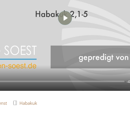
Play
-4
enst
Habakuk