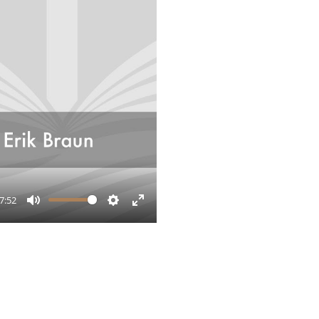
7:52
Mute
Settings
Enter
fullscreen