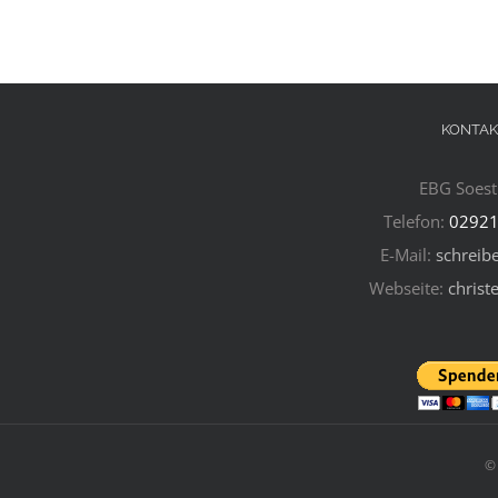
KONTAK
EBG Soest 
Telefon:
02921
E-Mail:
schreibe
Webseite:
christ
©