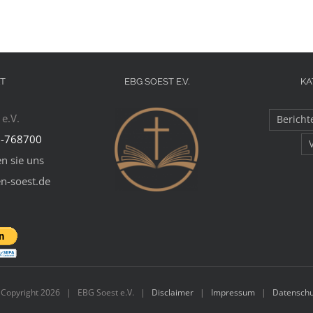
T
EBG SOEST E.V.
KA
e.V.
Bericht
-768700
n sie uns
en-soest.de
 Copyright
2026 | EBG Soest e.V. |
Disclaimer
|
Impressum
|
Datenschu