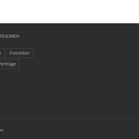
TEGORIEN
e
Freizeiten
Vorträge
tz