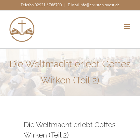
Zum
Telefon 02921 / 768700
|
E-Mail info@christen-soest.de
Inhalt
springen
Die Weltmacht erlebt Gottes
Wirken (Teil 2)
Die Weltmacht erlebt Gottes
Wirken (Teil 2)