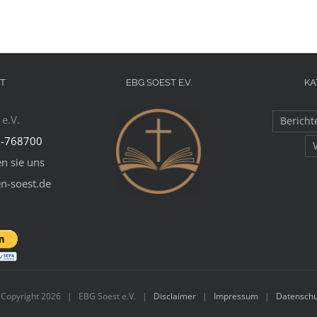
T
EBG SOEST E.V.
KA
e.V.
Bericht
-768700
n sie uns
en-soest.de
 Copyright
2026 | EBG Soest e.V. |
Disclaimer
|
Impressum
|
Datenschu