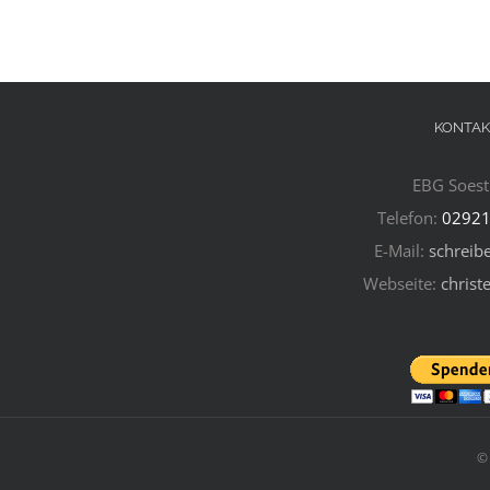
KONTAK
EBG Soest 
Telefon:
02921
E-Mail:
schreibe
Webseite:
christ
©