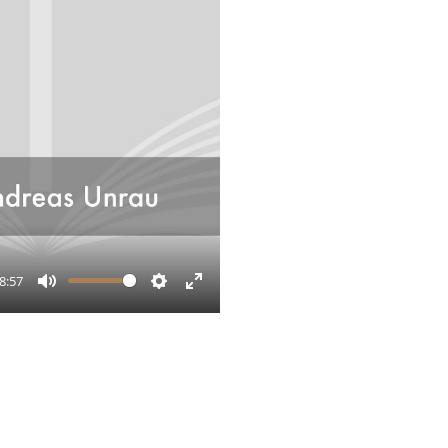
8:57
Mute
Settings
Enter
fullscreen