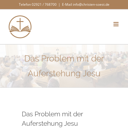
Zum
Telefon 02921 / 768700
|
E-Mail info@christen-soest.de
Inhalt
springen
Das Problem mit der
Auferstehung Jesu
Das Problem mit der
Auferstehung Jesu