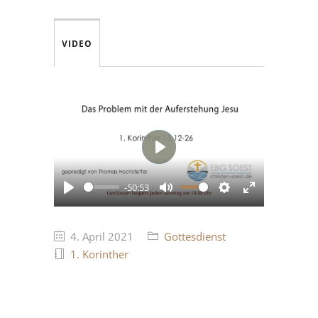
VIDEO
Play
-50:53
Play
Mute
Settings
Enter
fullscreen
4. April 2021
Gottesdienst
1. Korinther