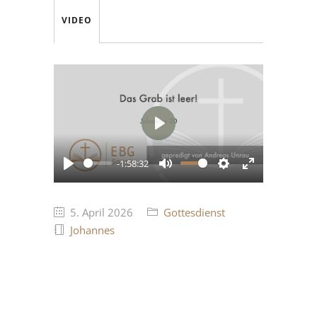
VIDEO
Play
-1:58:32
Play
Mute
Settings
Enter
fullscreen
5. April 2026
Gottesdienst
Johannes