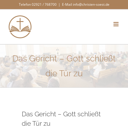
Zum
Telefon 02921 / 768700
|
E-Mail info@christen-soest.de
Inhalt
springen
Das Gericht – Gott schließt
die Tür zu
Das Gericht – Gott schließt
die Tür zu