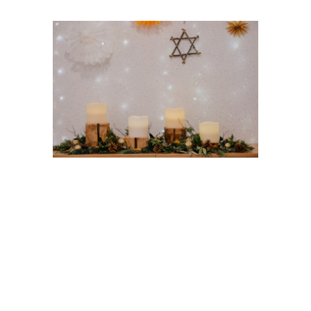
Zeige
grösseres
Bild