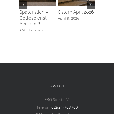
Spatenstich –
Ostern April 2026
Taufe a
Gottesdienst
Karfreita
April 8, 2026
April 2026
2026
April 12, 2026
April 7, 2
KONTAKT
EBG Soest e.V.
Telefon:
02921-768700