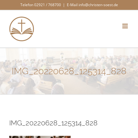
Zum
Telefon 02921 / 768700
|
E-Mail info@christen-soest.de
Inhalt
springen
IMG_20220628_125314_828
IMG_20220628_125314_828