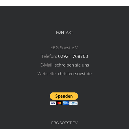
KONTAKT
EBG Soest e.V.
Telefon:
02921-768700
E-Mail:
schreiben sie uns
Webseite:
christen-soest.de
EBG SOEST E.V.