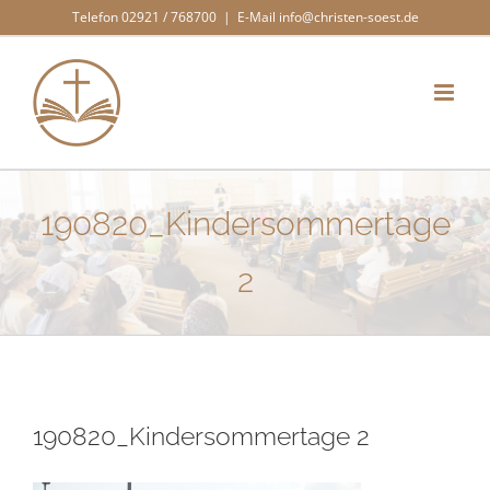
Zum
Telefon 02921 / 768700
|
E-Mail info@christen-soest.de
Inhalt
springen
190820_Kindersommertage
2
190820_Kindersommertage 2