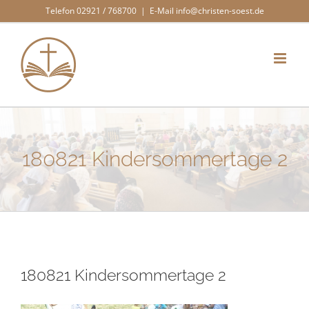
Zum
Telefon 02921 / 768700
|
E-Mail info@christen-soest.de
Inhalt
springen
180821 Kindersommertage 2
180821 Kindersommertage 2