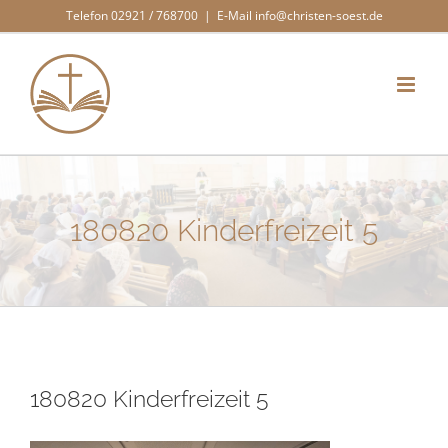
Zum
Telefon 02921 / 768700
|
E-Mail info@christen-soest.de
Inhalt
springen
180820 Kinderfreizeit 5
180820 Kinderfreizeit 5