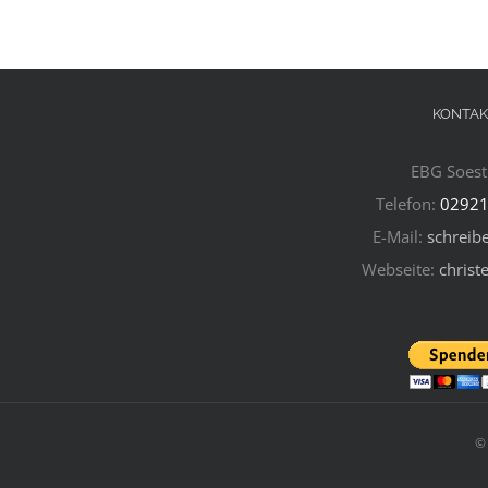
KONTAK
EBG Soest 
Telefon:
02921
E-Mail:
schreibe
Webseite:
christ
©