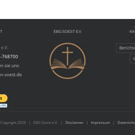
T
EBG SOEST E.V.
KA
e.V.
Bericht
-768700
n sie uns
en-soest.de
 Copyright
2026 | EBG Soest e.V. |
Disclaimer
|
Impressum
|
Datenschu