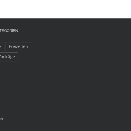
TEGORIEN
e
Freizeiten
Vorträge
tz