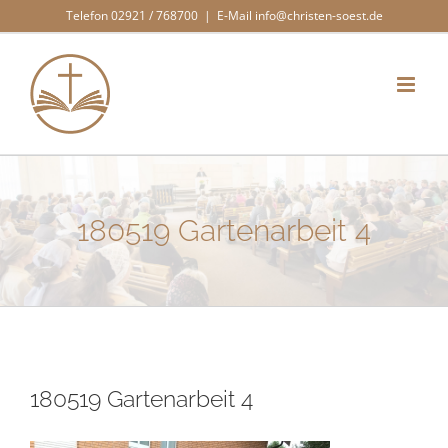
Zum
Telefon 02921 / 768700
|
E-Mail info@christen-soest.de
Inhalt
springen
180519 Gartenarbeit 4
180519 Gartenarbeit 4