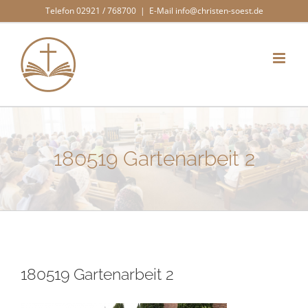
Zum
Telefon 02921 / 768700
|
E-Mail info@christen-soest.de
Inhalt
springen
180519 Gartenarbeit 2
180519 Gartenarbeit 2