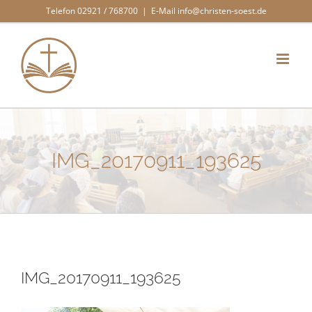
Zum
Telefon 02921 / 768700
|
E-Mail info@christen-soest.de
Inhalt
springen
IMG_20170911_193625
IMG_20170911_193625