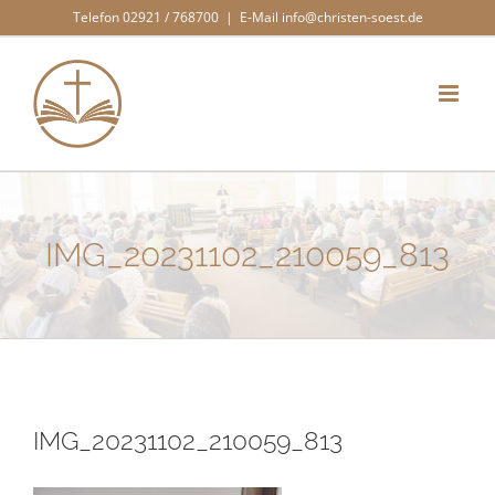
Zum
Telefon 02921 / 768700
|
E-Mail info@christen-soest.de
Inhalt
springen
IMG_20231102_210059_813
IMG_20231102_210059_813