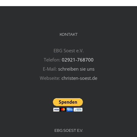
KONTAKT
EBG Soest e.V.
Telefon:
02921-768700
E-Mail:
schreiben sie uns
Webseite:
christen-soest.de
EBG SOEST E.V.