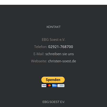
KONTAKT
EBG Soest e.V.
Telefon:
02921-768700
E-Mail:
schreiben sie uns
Webseite:
christen-soest.de
EBG SOEST E.V.