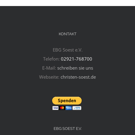
KONTAKT
EBG Soest e.V.
Telefon:
02921-768700
E-Mail:
schreiben sie uns
Webseite:
christen-soest.de
EBG SOEST E.V.