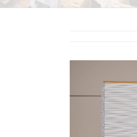
Zeige
grösseres
Bild