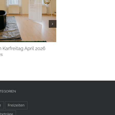
 Karfreitag April 2026
Frauenfrühstück März 202
26
März 24, 2026
TEGORIEN
e
Freizeiten
Vorträge