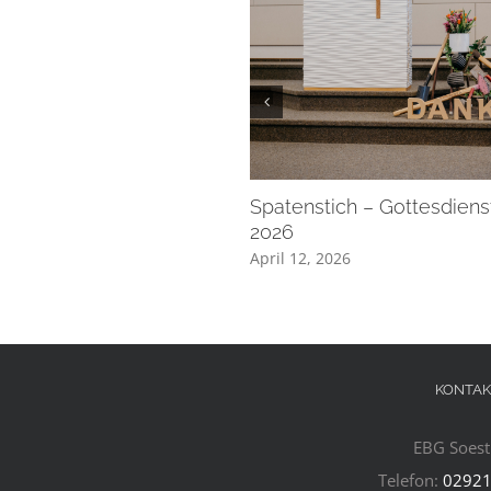
Spatenstich – Gottesdienst
2026
April 12, 2026
KONTAK
EBG Soest 
Telefon:
02921