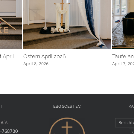
 April
Ostern April 2026
Taufe am
April 8, 2026
April 7, 20
T
EBG SOEST E.V.
KA
e.V.
Bericht
-768700